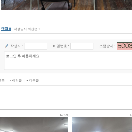
댓글 0
작성일시 최신순
작성자 :
비밀번호 :
스팸방지 :
목록
|
이전글
|
다음글
hit 99
h