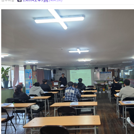
250314오후3.jpg
(484.2K)
첨부파일