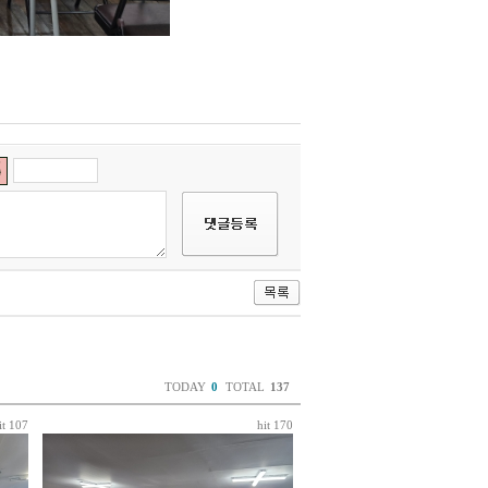
TODAY
0
TOTAL
137
it 107
hit 170