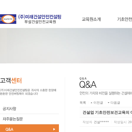
목록
|
이전글
|
다음글
건설업 기초안전보건교육의 
작성자
건설*****
|
작성일시
20