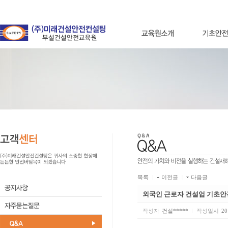
목록
|
이전글
|
다음글
외국인 근로자 건설업 기초
작성자
건설*****
|
작성일시
20